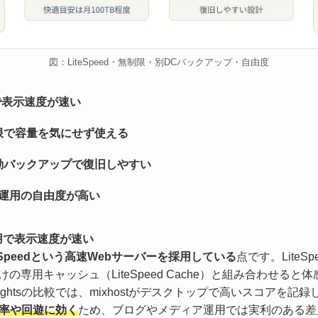
図：LiteSpeed・無制限・別DCバックアップ・自由度
用で表示速度が速い
限で容量を気にせず使える
動バックアップで復旧しやすい
ど運用の自由度が高い
採用で表示速度が速い
eSpeedという高速Webサーバーを採用している
点です。LiteS
向けの専用キャッシュ（LiteSpeed Cache）と組み合わせ
Insightsの比較では、mixhostがデスクトップで高いスコア
率や回遊に効く
ため、ブログやメディア運用では実利のある差