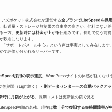
）は、アズポケット株式会社が運営する
全プランでLiteSpeed
、転送量・ストレージ無制限の自由度の高さが、他社にない差
る一方、
更新時には料金が上がる
仕組みです。長期で使う前提
が鉄則になります。
」「サポートがメール中心」という声は事実として存在します
か
で評価が分かれるサーバーです。
teSpeed採用の表示速度
。WordPressサイトの体感が軽くなり
無制限（Light除く）・
別データセンターへの自動バックアッ
新時に月額が上がる
。長期コストは更新後の額で見る
teSpeed初期の名残。現在は
数十分で復旧する短時間障害が