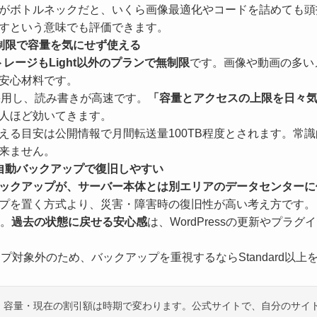
がボトルネックだと、いくら画像最適化やコードを詰めても頭
すという意味でも評価できます。
制限で容量を気にせず使える
レージもLight以外のプランで無制限
です。画像や動画の多い
安心材料です。
を採用し、読み書きが高速です。
「容量とアクセスの上限を日々
人ほど効いてきます。
える目安は公開情報で月間転送量100TB程度とされます。常
来ません。
自動バックアップで復旧しやすい
ックアップが、サーバー本体とは別エリアのデータセンターに
プを置く方式より、災害・障害時の復旧性が高い考え方です。
度。
過去の状態に戻せる安心感
は、WordPressの更新やプラ
アップ対象外のため、バックアップを重視するならStandard以
・容量・現在の割引額は時期で変わります。公式サイトで、自分のサイ