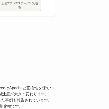
peedはApacheと互換性を保ちつ
ると体感速度が大きく変わります。
を記録した事例も報告されています。
別化軸です。