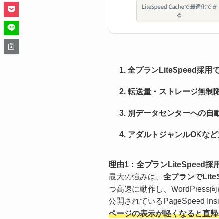
全プランLiteSpeed採
転送量・ストレージ無制
別データセンターへの自
アダルトジャンルOKな
理由1：全プランLiteSpeed
最大の強みは、
全プランでLit
つ高速に動作し、WordPress
公開されているPageSpeed 
ページの表示が軽くなると直帰