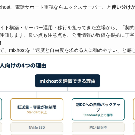
xhost、電話サポート重視ならエックスサーバー、と
使い分け
サイト構築・サーバー運用・移行を担ってきた立場から、「契
評価します。良い点も注意点も、公開情報の数値を根拠に丁寧
由
、mixhostを「速度と自由度を求める人に勧めやすい」と感