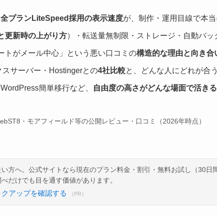
プランLiteSpeed採用の表示速度
が、制作・運用目線で本当
と更新時の上がり方
）・転送量無制限・ストレージ・自動バッ
ートがメール中心」という悪い口コミの
構造的な理由と向き合
クスサーバー・Hostingerとの
4社比較
と、どんな人にどれが合
ordPress簡単移行など、
自由度の高さがどんな場面で活きる
よびWebST8・モアフィールド等の公開レビュー・口コミ（2026年時点）
たい方へ。公式サイトなら現在のプラン料金・割引・無料お試し（30日
調べだけでも目を通す価値があります。
ックアップを確認する
（PR）