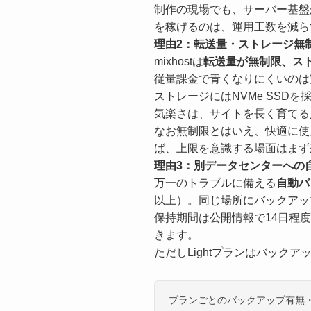
制作の現場でも、サーバー基盤
を稼げるのは、運用工数を減ら
理由2：転送量・ストレージ無
mixhostは
転送量が無制限、スト
従量課金で青くなりにくいのは
ストレージにはNVMe SSD
気楽さは、サイトを長く育てる
なお無制限とはいえ、快適に使
ば、上限を意識する場面はまず
理由3：別データセンターへの
万一のトラブルに備える
自動バ
以上）。同じ場所にバックアッ
保持期間は公開情報で14日程
きます。
ただしLightプランはバック
プランごとのバックアップ有無