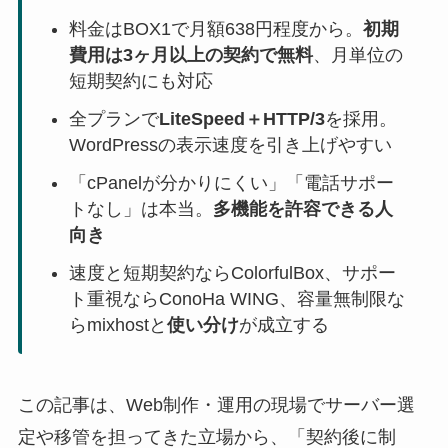
料金はBOX1で月額638円程度から。
初期
費用は3ヶ月以上の契約で無料
、月単位の
短期契約にも対応
全プランで
LiteSpeed＋HTTP/3
を採用。
WordPressの表示速度を引き上げやすい
「cPanelが分かりにくい」「電話サポー
トなし」は本当。
多機能を許容できる人
向き
速度と短期契約ならColorfulBox、サポー
ト重視ならConoHa WING、容量無制限な
らmixhostと
使い分け
が成立する
この記事は、Web制作・運用の現場でサーバー選
定や移管を担ってきた立場から、「契約後に制