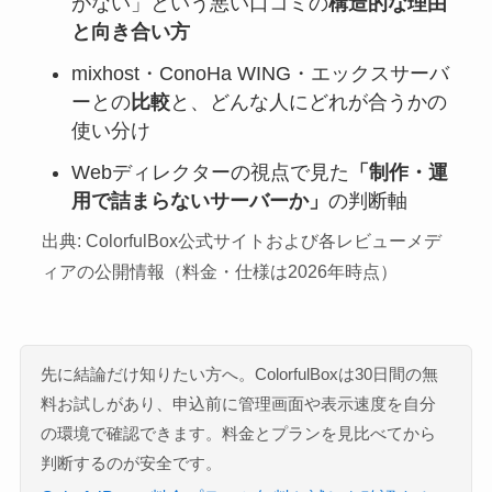
がない」という悪い口コミの
構造的な理由
と向き合い方
mixhost・ConoHa WING・エックスサーバ
ーとの
比較
と、どんな人にどれが合うかの
使い分け
Webディレクターの視点で見た
「制作・運
用で詰まらないサーバーか」
の判断軸
出典: ColorfulBox公式サイトおよび各レビューメデ
ィアの公開情報（料金・仕様は2026年時点）
先に結論だけ知りたい方へ。ColorfulBoxは30日間の無
料お試しがあり、申込前に管理画面や表示速度を自分
の環境で確認できます。料金とプランを見比べてから
判断するのが安全です。