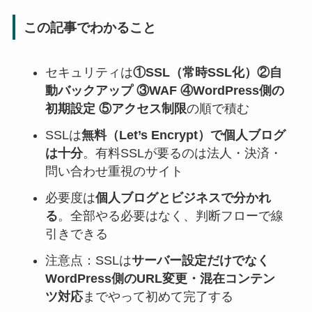
この記事でわかること
セキュリティは
①SSL（常時SSL化）②自
動バックアップ ③WAF ④WordPress側の
初期設定 ⑤アクセス制限
の順で積む
SSLは
無料（Let’s Encrypt）で個人ブログ
は十分
。有料SSLが要るのは法人・決済・
問い合わせ重視のサイト
必要度は
個人ブログとビジネスで分かれ
る
。全部やる必要はなく、判断フローで線
引きできる
注意点：SSLは
サーバー設定だけでなく
WordPress側のURL変更・混在コンテン
ツ対応
までやって初めて完了する