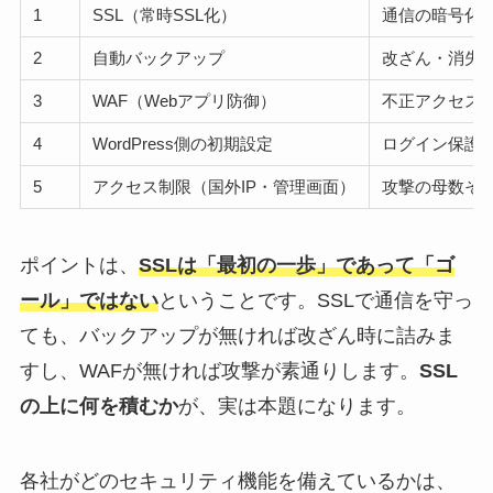
1
SSL（常時SSL化）
通信の暗号化
2
自動バックアップ
改ざん・消失
3
WAF（Webアプリ防御）
不正アクセス
4
WordPress側の初期設定
ログイン保護
5
アクセス制限（国外IP・管理画面）
攻撃の母数そ
ポイントは、
SSLは「最初の一歩」であって「ゴ
ール」ではない
ということです。SSLで通信を守っ
ても、バックアップが無ければ改ざん時に詰みま
すし、WAFが無ければ攻撃が素通りします。
SSL
の上に何を積むか
が、実は本題になります。
各社がどのセキュリティ機能を備えているかは、